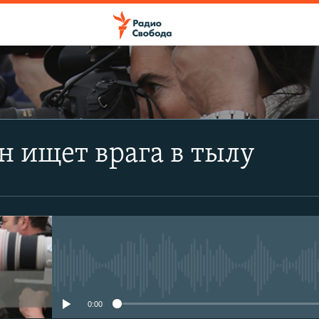
ПОДПИСАТЬСЯ
 ищет врага в тылу
Apple Podcasts
CastBox
Подписаться
No media source currently avail
0:00