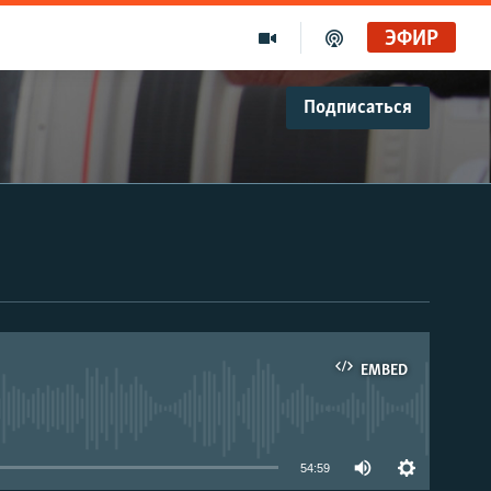
ЭФИР
Подписаться
EMBED
able
54:59