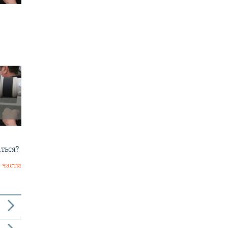
аться?
 части