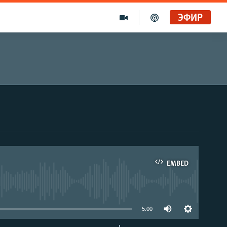
ЭФИР
EMBED
able
5:00