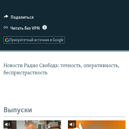
РАСПИСАНИЕ ВЕЩАНИЯ
ПОДПИШИТЕСЬ НА РАССЫЛКУ
Поделиться
Читать без VPN
СОЦИАЛЬНЫЕ СЕТИ
Приоритетный источник в Google
Новости Радио Свобода: точность, оперативность,
Все сайты РСЕ/РС
беспристрастность
Выпуски