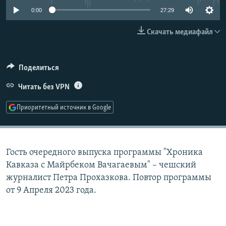
РАСПИСАНИЕ ВЕЩАНИЯ
0:00
27:29
ПОДПИШИТЕСЬ НА РАССЫЛКУ
Скачать медиафайл
СОЦИАЛЬНЫЕ СЕТИ
Поделиться
Читать без VPN
Приоритетный источник в Google
Все сайты РСЕ/РС
Гость очередного выпуска программы "Хроника
Кавказа с Майрбеком Вачагаевым" – чешский
журналист Петра Прохазкова. Повтор программы
от 9 Апреля 2023 года.