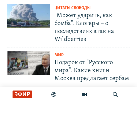
ЦИТАТЫ СВОБОДЫ
"Может ударить, как
бомба". Блогеры – о
последствиях атак на
Wildberries
МИР
Подарок от "Русского
мира". Какие книги
Москва предлагает сербам
ЭФИР
Голоса и темы XX века на архивных пленках. Время гостей. Владислав Белов, директор Центра германских исследований Института Европы
СОЦИАЛЬНЫЕ СЕТИ
Радио Свобода
Искать
"Убить нормальную экономику – это убить страну"
Радио Свобода Live