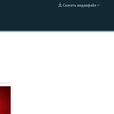
Скачать медиафайл
EMBED