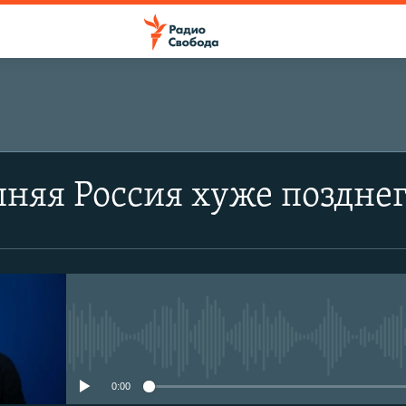
няя Россия хуже поздне
No media source currently avail
0:00