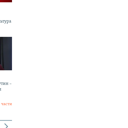
льтура
утин –
и
 части