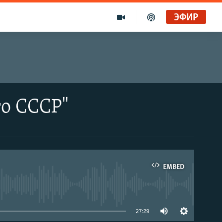
ЭФИР
го СССР"
EMBED
able
27:29