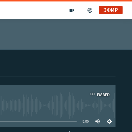
ЭФИР
EMBED
able
5:00