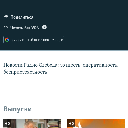
РАСПИСАНИЕ ВЕЩАНИЯ
ПОДПИШИТЕСЬ НА РАССЫЛКУ
Поделиться
Читать без VPN
СОЦИАЛЬНЫЕ СЕТИ
Приоритетный источник в Google
Новости Радио Свобода: точность, оперативность,
Все сайты РСЕ/РС
беспристрастность
Выпуски