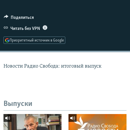
РАСПИСАНИЕ ВЕЩАНИЯ
ПОДПИШИТЕСЬ НА РАССЫЛКУ
Поделиться
Читать без VPN
СОЦИАЛЬНЫЕ СЕТИ
Приоритетный источник в Google
Новости Радио Свобода: итоговый выпуск
Все сайты РСЕ/РС
Выпуски