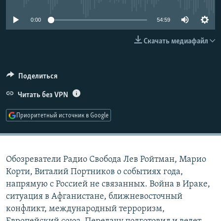
РАСПИСАНИЕ ВЕЩАНИЯ
0:00
54:59
ПОДПИШИТЕСЬ НА РАССЫЛКУ
Скачать медиафайл
СОЦИАЛЬНЫЕ СЕТИ
Поделиться
Читать без VPN
Приоритетный источник в Google
Все сайты РСЕ/РС
Обозреватели Радио Свобода Лев Ройтман, Марио
Корти, Виталий Портников о событиях года,
напрямую с Россией не связанных. Война в Ираке,
ситуация в Афганистане, ближневосточный
конфликт, международный терроризм,