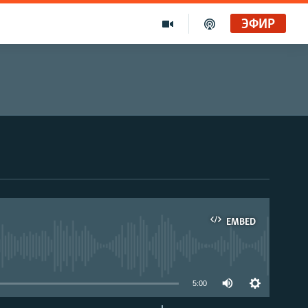
ЭФИР
EMBED
able
5:00