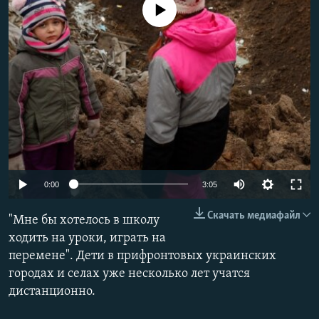
No media source currently available
РАСПИСАНИЕ ВЕЩАНИЯ
ПОДПИШИТЕСЬ НА РАССЫЛКУ
СОЦИАЛЬНЫЕ СЕТИ
Все сайты РСЕ/РС
Auto
0:00
3:05
240p
Скачать медиафайл
"Мне бы хотелось в школу
360p
ходить на уроки, играть на
перемене". Дети в прифронтовых украинских
480p
городах и селах уже несколько лет учатся
720p
дистанционно.
1080p