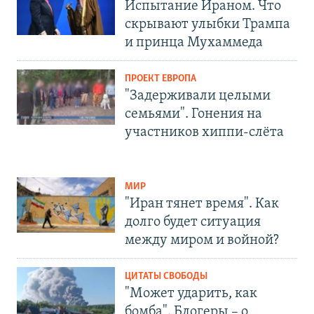
Испытание Ираном. Что
скрывают улыбки Трампа
и принца Мухаммеда
ПРОЕКТ ЕВРОПА
"Задерживали целыми
семьями". Гонения на
участников хиппи-слёта
МИР
"Иран тянет время". Как
долго будет ситуация
между миром и войной?
ЦИТАТЫ СВОБОДЫ
"Может ударить, как
бомба". Блогеры – о