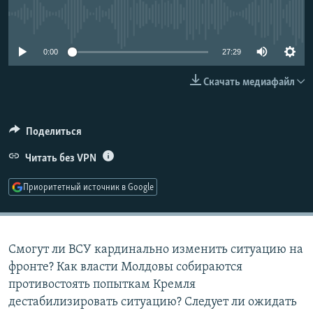
РАСПИСАНИЕ ВЕЩАНИЯ
No media source currently available
ПОДПИШИТЕСЬ НА РАССЫЛКУ
0:00
27:29
СОЦИАЛЬНЫЕ СЕТИ
Скачать медиафайл
Поделиться
Читать без VPN
Все сайты РСЕ/РС
Приоритетный источник в Google
Смогут ли ВСУ кардинально изменить ситуацию на
фронте? Как власти Молдовы собираются
противостоять попыткам Кремля
дестабилизировать ситуацию? Следует ли ожидать