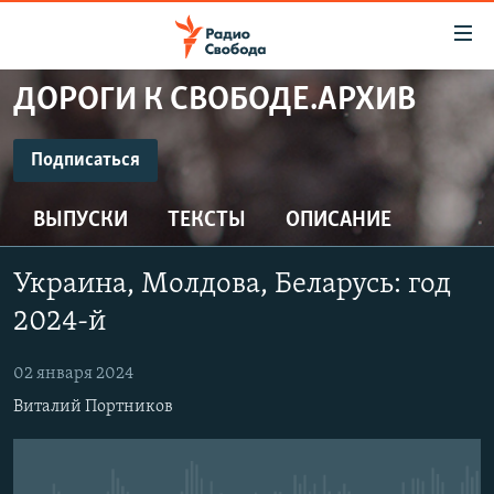
Ссылки
для
упрощенного
ДОРОГИ К СВОБОДЕ.АРХИВ
ПРОГРАММЫ
доступа
ПОДКАСТЫ
Подписаться
Вернуться
к
ПОДПИСАТЬСЯ
АВТОРСКИЕ ПРОЕКТЫ
основному
ВЫПУСКИ
ТЕКСТЫ
ОПИСАНИЕ
ЦИТАТЫ СВОБОДЫ
содержанию
CastBox
Вернутся
МНЕНИЯ
Украина, Молдова, Беларусь: год
к
КУЛЬТУРА
2024-й
главной
Подписаться
навигации
IDEL.РЕАЛИИ
02 января 2024
Вернутся
КАВКАЗ.РЕАЛИИ
Виталий Портников
к
СЕВЕР.РЕАЛИИ
поиску
СИБИРЬ.РЕАЛИИ