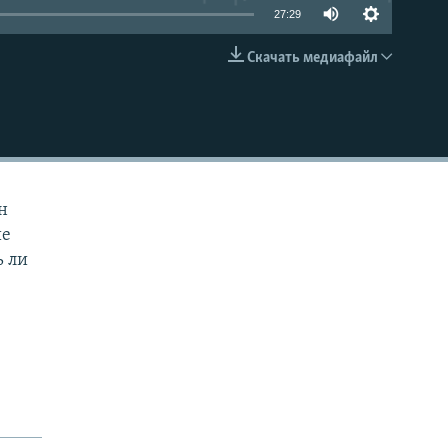
27:29
Скачать медиафайл
EMBED
н
ие
ь ли