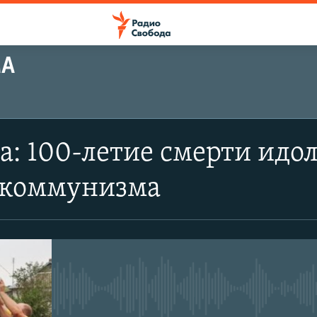
МА
а: 100-летие смерти идол
 коммунизма
No media source currently avail