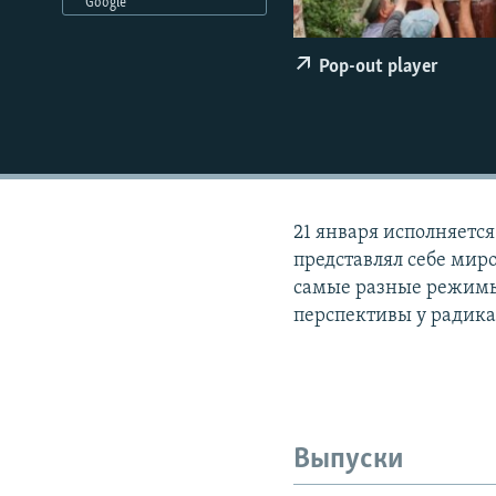
РАСПИСАНИЕ ВЕЩАНИЯ
Google
ПОДПИШИТЕСЬ НА РАССЫЛКУ
Pop-out player
21 января исполняетс
представлял себе мир
самые разные режимы
перспективы у радика
Выпуски