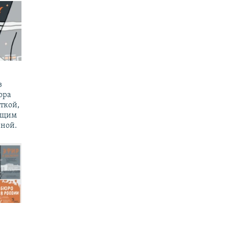
з
ора
ткой,
ущим
ной.