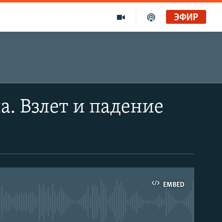
ЭФИР
а. Взлет и падение
EMBED
able