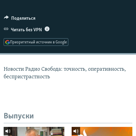
РАСПИСАНИЕ ВЕЩАНИЯ
ПОДПИШИТЕСЬ НА РАССЫЛКУ
Поделиться
Читать без VPN
СОЦИАЛЬНЫЕ СЕТИ
Приоритетный источник в Google
Новости Радио Свобода: точность, оперативность,
Все сайты РСЕ/РС
беспристрастность
Выпуски