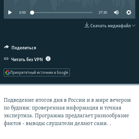
РАСПИСАНИЕ ВЕЩАНИЯ
0:00
27:30
ПОДПИШИТЕСЬ НА РАССЫЛКУ
Скачать медиафайл
СОЦИАЛЬНЫЕ СЕТИ
Поделиться
Читать без VPN
Приоритетный источник в Google
Все сайты РСЕ/РС
Подведение итогов дня в России и в мире вечером
по будням: проверенная информация и точная
экспертиза. Программа предлагает разнообразие
фактов - выводы слушатели делают сами. .