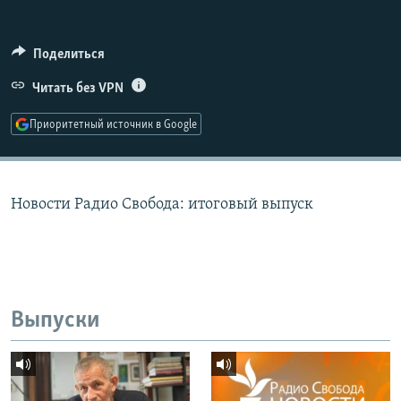
РАСПИСАНИЕ ВЕЩАНИЯ
ПОДПИШИТЕСЬ НА РАССЫЛКУ
Поделиться
Читать без VPN
СОЦИАЛЬНЫЕ СЕТИ
Приоритетный источник в Google
Новости Радио Свобода: итоговый выпуск
Все сайты РСЕ/РС
Выпуски