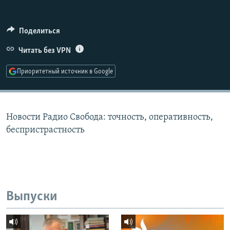
РАСПИСАНИЕ ВЕЩАНИЯ
ПОДПИШИТЕСЬ НА РАССЫЛКУ
Поделиться
Читать без VPN
СОЦИАЛЬНЫЕ СЕТИ
Приоритетный источник в Google
Новости Радио Свобода: точность, оперативность,
Все сайты РСЕ/РС
беспристрастность
Выпуски