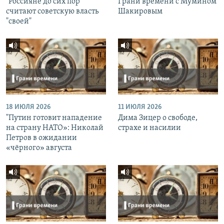
"Россияне до сих пор
Грани времени с Мумином
считают советскую власть
Шакировым
"своей"
18 ИЮЛЯ 2026
11 ИЮЛЯ 2026
"Путин готовит нападение
Дима Зицер о свободе,
на страну НАТО»: Николай
страхе и насилии
Петров в ожидании
«чёрного» августа