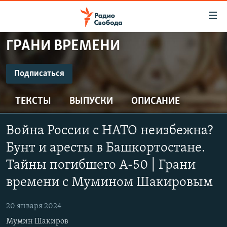
Ссылки
для
упрощенного
ГРАНИ ВРЕМЕНИ
ПРОГРАММЫ
доступа
ПОДКАСТЫ
Подписаться
Вернуться
к
ПОДПИСАТЬСЯ
АВТОРСКИЕ ПРОЕКТЫ
основному
ТЕКСТЫ
ВЫПУСКИ
ОПИСАНИЕ
ЦИТАТЫ СВОБОДЫ
содержанию
Spotify
Вернутся
МНЕНИЯ
Война России с НАТО неизбежна?
к
КУЛЬТУРА
Бунт и аресты в Башкортостане.
главной
CastBox
навигации
IDEL.РЕАЛИИ
Тайны погибшего А-50 | Грани
Вернутся
времени с Мумином Шакировым
КАВКАЗ.РЕАЛИИ
Подписаться
к
СЕВЕР.РЕАЛИИ
поиску
20 января 2024
СИБИРЬ.РЕАЛИИ
Мумин Шакиров