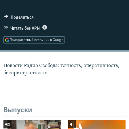
РАСПИСАНИЕ ВЕЩАНИЯ
ПОДПИШИТЕСЬ НА РАССЫЛКУ
Поделиться
Читать без VPN
СОЦИАЛЬНЫЕ СЕТИ
Приоритетный источник в Google
Новости Радио Свобода: точность, оперативность,
Все сайты РСЕ/РС
беспристрастность
Выпуски