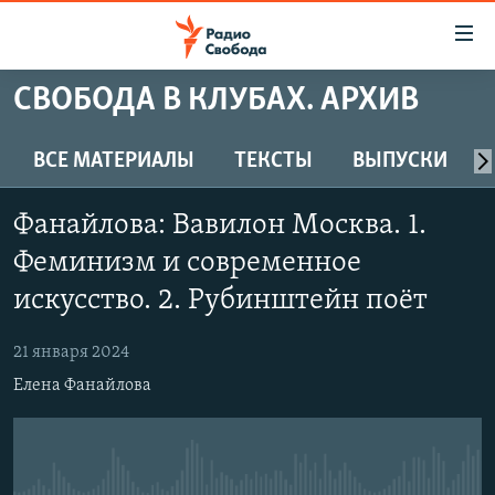
Ссылки
для
упрощенного
СВОБОДА В КЛУБАХ. АРХИВ
ПРОГРАММЫ
доступа
ПОДКАСТЫ
ВСЕ МАТЕРИАЛЫ
ТЕКСТЫ
ВЫПУСКИ
Вернуться
к
АВТОРСКИЕ ПРОЕКТЫ
основному
Фанайлова: Вавилон Москва. 1.
ЦИТАТЫ СВОБОДЫ
содержанию
Феминизм и современное
Вернутся
МНЕНИЯ
искусство. 2. Рубинштейн поёт
к
КУЛЬТУРА
главной
21 января 2024
навигации
IDEL.РЕАЛИИ
Вернутся
Елена Фанайлова
КАВКАЗ.РЕАЛИИ
к
СЕВЕР.РЕАЛИИ
поиску
СИБИРЬ.РЕАЛИИ