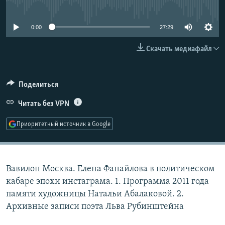
No media source currently available
РАСПИСАНИЕ ВЕЩАНИЯ
ПОДПИШИТЕСЬ НА РАССЫЛКУ
0:00
27:29
Скачать медиафайл
СОЦИАЛЬНЫЕ СЕТИ
Поделиться
Читать без VPN
Все сайты РСЕ/РС
Приоритетный источник в Google
Вавилон Москва. Елена Фанайлова в политическом
кабаре эпохи инстаграма. 1. Программа 2011 года
памяти художницы Натальи Абалаковой. 2.
Архивные записи поэта Льва Рубинштейна