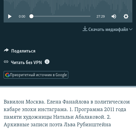
No media source currently available
РАСПИСАНИЕ ВЕЩАНИЯ
ПОДПИШИТЕСЬ НА РАССЫЛКУ
0:00
27:29
Скачать медиафайл
СОЦИАЛЬНЫЕ СЕТИ
Поделиться
Читать без VPN
Все сайты РСЕ/РС
Приоритетный источник в Google
Вавилон Москва. Елена Фанайлова в политическом
кабаре эпохи инстаграма. 1. Программа 2011 года
памяти художницы Натальи Абалаковой. 2.
Архивные записи поэта Льва Рубинштейна