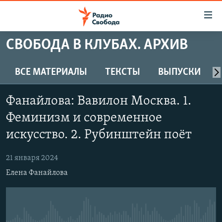
Ссылки
для
упрощенного
СВОБОДА В КЛУБАХ. АРХИВ
ПРОГРАММЫ
доступа
ПОДКАСТЫ
ВСЕ МАТЕРИАЛЫ
ТЕКСТЫ
ВЫПУСКИ
Вернуться
к
АВТОРСКИЕ ПРОЕКТЫ
основному
Фанайлова: Вавилон Москва. 1.
ЦИТАТЫ СВОБОДЫ
содержанию
Феминизм и современное
Вернутся
МНЕНИЯ
искусство. 2. Рубинштейн поёт
к
КУЛЬТУРА
главной
21 января 2024
навигации
IDEL.РЕАЛИИ
Вернутся
Елена Фанайлова
КАВКАЗ.РЕАЛИИ
к
СЕВЕР.РЕАЛИИ
поиску
СИБИРЬ.РЕАЛИИ