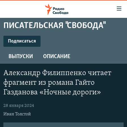
Ссылки
для
упрощенного
ПИСАТЕЛЬСКАЯ "СВОБОДА"
ПРОГРАММЫ
доступа
ПОДКАСТЫ
Подписаться
Вернуться
к
ПОДПИСАТЬСЯ
АВТОРСКИЕ ПРОЕКТЫ
основному
ВЫПУСКИ
ОПИСАНИЕ
ЦИТАТЫ СВОБОДЫ
содержанию
Spotify
Вернутся
МНЕНИЯ
Александр Филиппенко читает
к
КУЛЬТУРА
фрагмент из романа Гайто
главной
CastBox
навигации
IDEL.РЕАЛИИ
Газданова «Ночные дороги»
Вернутся
КАВКАЗ.РЕАЛИИ
YouTube
к
28 января 2024
СЕВЕР.РЕАЛИИ
поиску
Иван Толстой
Подписаться
СИБИРЬ.РЕАЛИИ