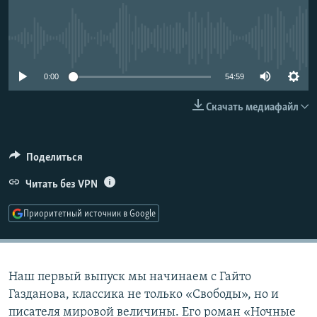
РАСПИСАНИЕ ВЕЩАНИЯ
ПОДПИШИТЕСЬ НА РАССЫЛКУ
No media source currently available
СОЦИАЛЬНЫЕ СЕТИ
0:00
54:59
Скачать медиафайл
Поделиться
Все сайты РСЕ/РС
Читать без VPN
Приоритетный источник в Google
Наш первый выпуск мы начинаем с Гайто
Газданова, классика не только «Свободы», но и
писателя мировой величины. Его роман «Ночные