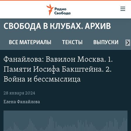
Ссылки
для
упрощенного
СВОБОДА В КЛУБАХ. АРХИВ
ПРОГРАММЫ
доступа
ПОДКАСТЫ
ВСЕ МАТЕРИАЛЫ
ТЕКСТЫ
ВЫПУСКИ
Вернуться
к
АВТОРСКИЕ ПРОЕКТЫ
основному
Фанайлова: Вавилон Москва. 1.
ЦИТАТЫ СВОБОДЫ
содержанию
Памяти Иосифа Бакштейна. 2.
Вернутся
МНЕНИЯ
Война и бессмыслица
к
КУЛЬТУРА
главной
28 января 2024
навигации
IDEL.РЕАЛИИ
Вернутся
Елена Фанайлова
КАВКАЗ.РЕАЛИИ
к
СЕВЕР.РЕАЛИИ
поиску
СИБИРЬ.РЕАЛИИ