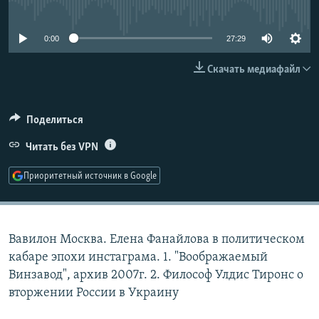
No media source currently available
РАСПИСАНИЕ ВЕЩАНИЯ
ПОДПИШИТЕСЬ НА РАССЫЛКУ
0:00
27:29
Скачать медиафайл
СОЦИАЛЬНЫЕ СЕТИ
Поделиться
Читать без VPN
Все сайты РСЕ/РС
Приоритетный источник в Google
Вавилон Москва. Елена Фанайлова в политическом
кабаре эпохи инстаграма. 1. "Воображаемый
Винзавод", архив 2007г. 2. Философ Улдис Тиронс о
вторжении России в Украину