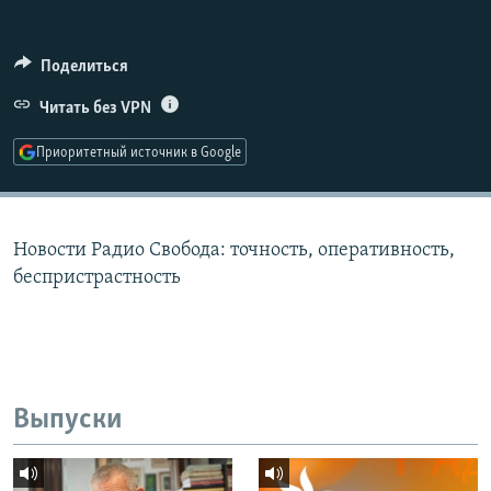
РАСПИСАНИЕ ВЕЩАНИЯ
ПОДПИШИТЕСЬ НА РАССЫЛКУ
Поделиться
Читать без VPN
СОЦИАЛЬНЫЕ СЕТИ
Приоритетный источник в Google
Новости Радио Свобода: точность, оперативность,
Все сайты РСЕ/РС
беспристрастность
Выпуски