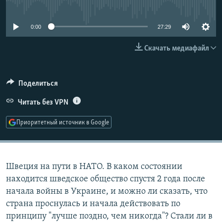
No media source currently available
РАСПИСАНИЕ ВЕЩАНИЯ
ПОДПИШИТЕСЬ НА РАССЫЛКУ
0:00
27:29
Скачать медиафайл
СОЦИАЛЬНЫЕ СЕТИ
Поделиться
Читать без VPN
Все сайты РСЕ/РС
Приоритетный источник в Google
Швеция на пути в НАТО. В каком состоянии
находится шведское общество спустя 2 года после
начала войны в Украине, и можно ли сказать, что
страна проснулась и начала действовать по
принципу "лучше поздно, чем никогда"? Стали ли в