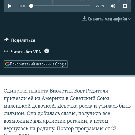
РАСПИСАНИЕ ВЕЩАНИЯ
0:00
27:29
ПОДПИШИТЕСЬ НА РАССЫЛКУ
Скачать медиафайл
СОЦИАЛЬНЫЕ СЕТИ
Поделиться
Читать без VPN
Приоритетный источник в Google
Все сайты РСЕ/РС
Одинокая планета Виолетты Бовт Родители
привезли её из Америки в Советский Союз
маленькой девочкой. Девочка росла и училась быть
сильной. Она добилась славы, получила все
возможные для артистки регалии, а потом
вернулась на родину. Повтор программы от 27