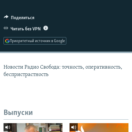
РАСПИСАНИЕ ВЕЩАНИЯ
ПОДПИШИТЕСЬ НА РАССЫЛКУ
Поделиться
Читать без VPN
СОЦИАЛЬНЫЕ СЕТИ
Приоритетный источник в Google
Новости Радио Свобода: точность, оперативность,
Все сайты РСЕ/РС
беспристрастность
Выпуски