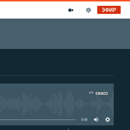
ЭФИР
EMBED
able
5:00