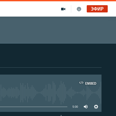
ЭФИР
EMBED
able
5:00