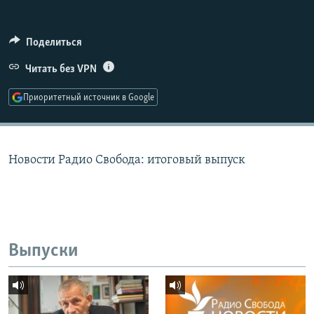
РАСПИСАНИЕ ВЕЩАНИЯ
ПОДПИШИТЕСЬ НА РАССЫЛКУ
Поделиться
Читать без VPN
СОЦИАЛЬНЫЕ СЕТИ
Приоритетный источник в Google
Новости Радио Свобода: итоговый выпуск
Все сайты РСЕ/РС
Выпуски