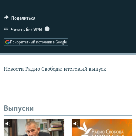
РАСПИСАНИЕ ВЕЩАНИЯ
ПОДПИШИТЕСЬ НА РАССЫЛКУ
Поделиться
Читать без VPN
СОЦИАЛЬНЫЕ СЕТИ
Приоритетный источник в Google
Новости Радио Свобода: итоговый выпуск
Все сайты РСЕ/РС
Выпуски