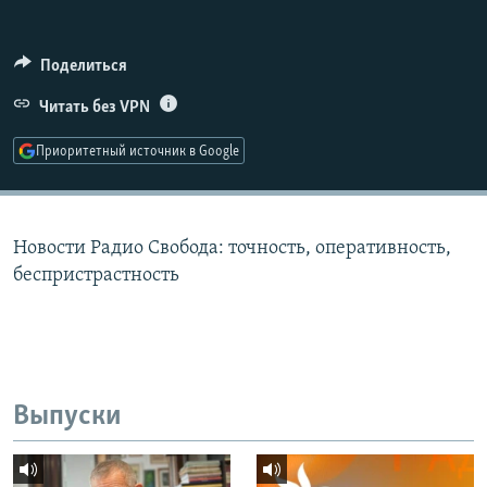
РАСПИСАНИЕ ВЕЩАНИЯ
ПОДПИШИТЕСЬ НА РАССЫЛКУ
Поделиться
Читать без VPN
СОЦИАЛЬНЫЕ СЕТИ
Приоритетный источник в Google
Новости Радио Свобода: точность, оперативность,
Все сайты РСЕ/РС
беспристрастность
Выпуски