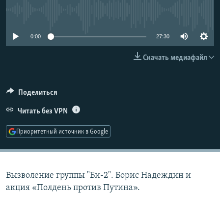
РАСПИСАНИЕ ВЕЩАНИЯ
No media source currently available
ПОДПИШИТЕСЬ НА РАССЫЛКУ
0:00
27:30
СОЦИАЛЬНЫЕ СЕТИ
Скачать медиафайл
Поделиться
Читать без VPN
Все сайты РСЕ/РС
Приоритетный источник в Google
Вызволение группы "Би-2". Борис Надеждин и
акция «Полдень против Путина».