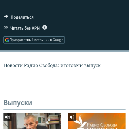
РАСПИСАНИЕ ВЕЩАНИЯ
ПОДПИШИТЕСЬ НА РАССЫЛКУ
Поделиться
Читать без VPN
СОЦИАЛЬНЫЕ СЕТИ
Приоритетный источник в Google
Новости Радио Свобода: итоговый выпуск
Все сайты РСЕ/РС
Выпуски