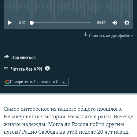
РАСПИСАНИЕ ВЕЩАНИЯ
No media source currently available
ПОДПИШИТЕСЬ НА РАССЫЛКУ
0:00
54:59
СОЦИАЛЬНЫЕ СЕТИ
Скачать медиафайл
Поделиться
Читать без VPN
Все сайты РСЕ/РС
Приоритетный источник в Google
Самое интересное из нашего общего прошлого.
Незавершенная история. Незажитые раны. Все еще
живые надежды. Могла ли Россия пойти другим
путем? Радио Свобода на этой неделе 20 лет назад.