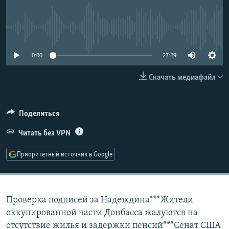
РАСПИСАНИЕ ВЕЩАНИЯ
ПОДПИШИТЕСЬ НА РАССЫЛКУ
No media source currently available
СОЦИАЛЬНЫЕ СЕТИ
0:00
27:29
Скачать медиафайл
Поделиться
Все сайты РСЕ/РС
Читать без VPN
Приоритетный источник в Google
Проверка подписей за Надеждина***Жители
оккупированной части Донбасса жалуются на
отсутствие жилья и задержки пенсий***Сенат США