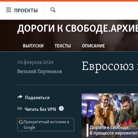
Ссылки
ПРОЕКТЫ
для
Искать
упрощенного
ДОРОГИ К СВОБОДЕ.АРХИ
ПРОГРАММЫ
доступа
ПОДКАСТЫ
Вернуться
ВЫПУСКИ
ТЕКСТЫ
ОПИСАНИЕ
АВТОРСКИЕ ПРОЕКТЫ
к
основному
ЦИТАТЫ СВОБОДЫ
06 февраля 2024
Евросоюз 
содержанию
МНЕНИЯ
Виталий Портников
Вернутся
КУЛЬТУРА
к
главной
IDEL.РЕАЛИИ
Поделиться
навигации
КАВКАЗ.РЕАЛИИ
Вернутся
Читать без VPN
к
СЕВЕР.РЕАЛИИ
поиску
Приоритетный источник в
СИБИРЬ.РЕАЛИИ
Google