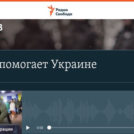
В
ПОДПИСАТЬСЯ
помогает Украине
Apple Podcasts
CastBox
Подписаться
No media source currently avail
0:00