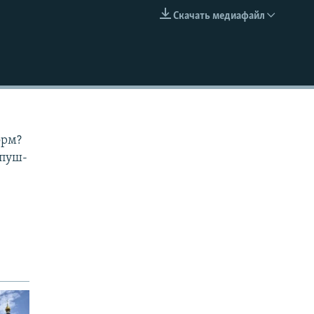
Скачать медиафайл
EMBED
орм?
мпуш-