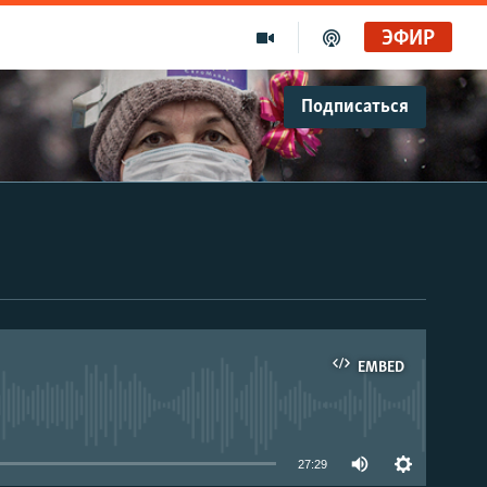
ЭФИР
Подписаться
EMBED
able
27:29