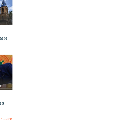
ны и
 в
 части