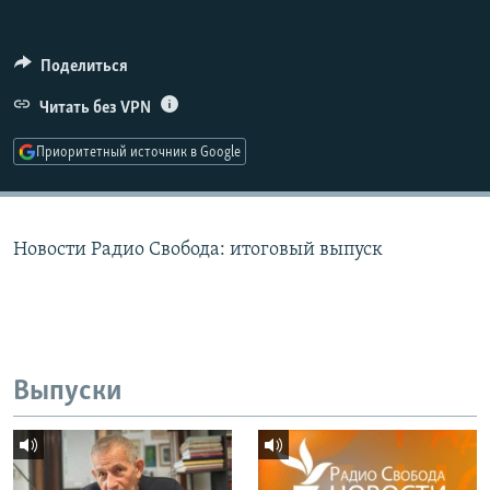
РАСПИСАНИЕ ВЕЩАНИЯ
ПОДПИШИТЕСЬ НА РАССЫЛКУ
Поделиться
Читать без VPN
СОЦИАЛЬНЫЕ СЕТИ
Приоритетный источник в Google
Новости Радио Свобода: итоговый выпуск
Все сайты РСЕ/РС
Выпуски