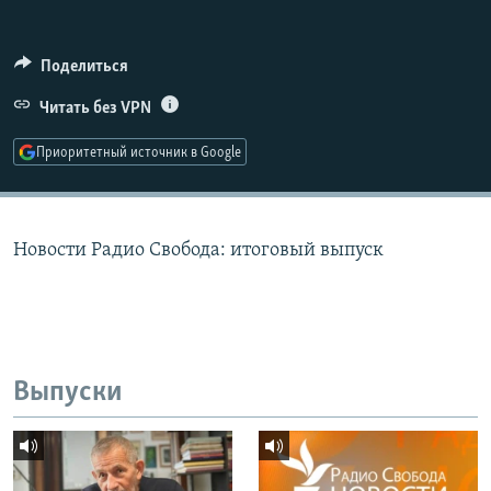
РАСПИСАНИЕ ВЕЩАНИЯ
ПОДПИШИТЕСЬ НА РАССЫЛКУ
Поделиться
Читать без VPN
СОЦИАЛЬНЫЕ СЕТИ
Приоритетный источник в Google
Новости Радио Свобода: итоговый выпуск
Все сайты РСЕ/РС
Выпуски