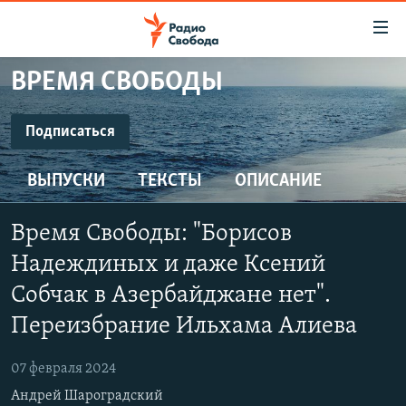
Ссылки
для
упрощенного
ВРЕМЯ СВОБОДЫ
ПРОГРАММЫ
доступа
ПОДКАСТЫ
Подписаться
Вернуться
к
ПОДПИСАТЬСЯ
АВТОРСКИЕ ПРОЕКТЫ
основному
ВЫПУСКИ
ТЕКСТЫ
ОПИСАНИЕ
ЦИТАТЫ СВОБОДЫ
содержанию
SoundCloud
Вернутся
МНЕНИЯ
Время Свободы: "Борисов
к
КУЛЬТУРА
Надеждиных и даже Ксений
главной
CastBox
навигации
IDEL.РЕАЛИИ
Собчак в Азербайджане нет".
Вернутся
Переизбрание Ильхама Алиева
КАВКАЗ.РЕАЛИИ
YouTube
к
СЕВЕР.РЕАЛИИ
поиску
07 февраля 2024
Подписаться
СИБИРЬ.РЕАЛИИ
Андрей Шароградский