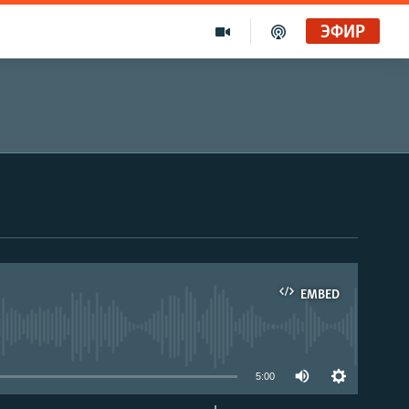
ЭФИР
EMBED
able
5:00