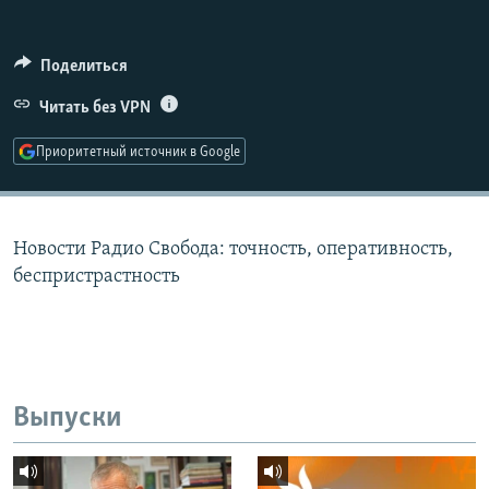
РАСПИСАНИЕ ВЕЩАНИЯ
ПОДПИШИТЕСЬ НА РАССЫЛКУ
Поделиться
Читать без VPN
СОЦИАЛЬНЫЕ СЕТИ
Приоритетный источник в Google
Новости Радио Свобода: точность, оперативность,
Все сайты РСЕ/РС
беспристрастность
Выпуски