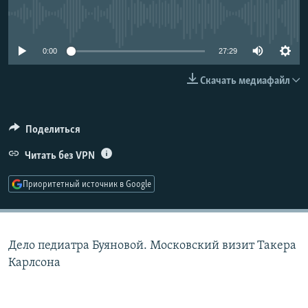
РАСПИСАНИЕ ВЕЩАНИЯ
No media source currently available
ПОДПИШИТЕСЬ НА РАССЫЛКУ
0:00
27:29
СОЦИАЛЬНЫЕ СЕТИ
Скачать медиафайл
Поделиться
Читать без VPN
Все сайты РСЕ/РС
Приоритетный источник в Google
Дело педиатра Буяновой. Московский визит Такера
Карлсона