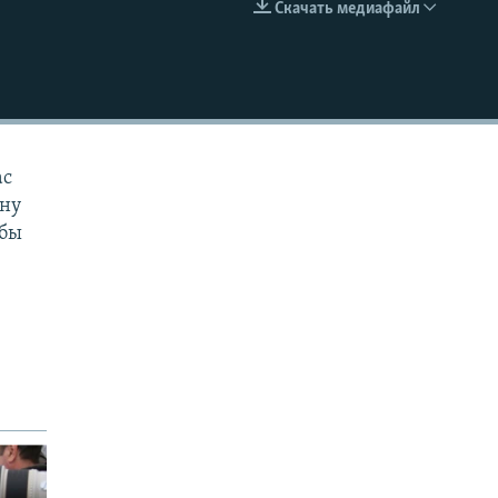
Скачать медиафайл
EMBED
ас
дну
 бы