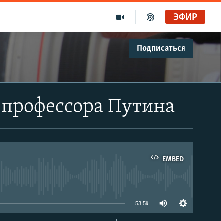
ЭФИР
Подписаться
 профессора Путина
EMBED
able
53:59