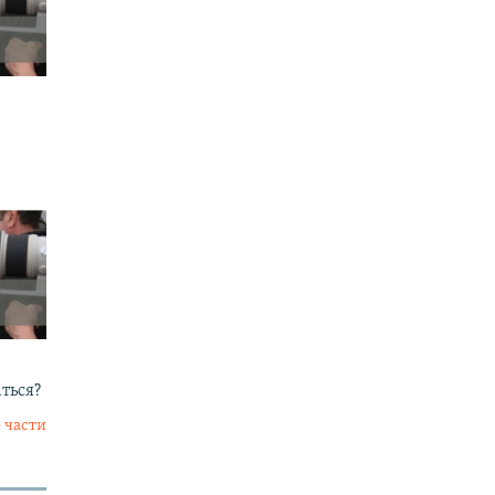
аться?
 части