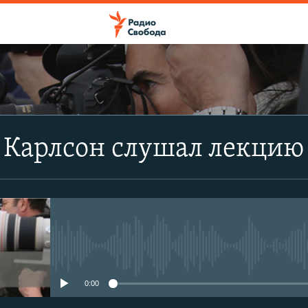
ПОДПИСАТЬСЯ
 Карлсон слушал лекцию
Apple Podcasts
CastBox
Подписаться
No media source currently avail
0:00