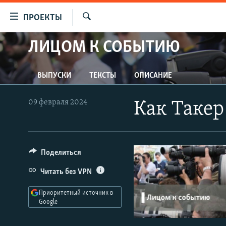
Ссылки
ПРОЕКТЫ
для
Искать
упрощенного
ЛИЦОМ К СОБЫТИЮ
ПРОГРАММЫ
доступа
ПОДКАСТЫ
Вернуться
ВЫПУСКИ
ТЕКСТЫ
ОПИСАНИЕ
АВТОРСКИЕ ПРОЕКТЫ
к
основному
ЦИТАТЫ СВОБОДЫ
09 февраля 2024
Как Такер
содержанию
МНЕНИЯ
Вернутся
КУЛЬТУРА
к
главной
Поделиться
IDEL.РЕАЛИИ
навигации
КАВКАЗ.РЕАЛИИ
Читать без VPN
Вернутся
к
СЕВЕР.РЕАЛИИ
Приоритетный источник в
поиску
Google
СИБИРЬ.РЕАЛИИ