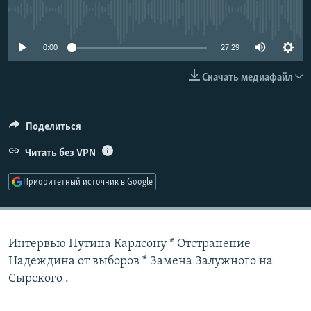
РАСПИСАНИЕ ВЕЩАНИЯ
No media source currently available
ПОДПИШИТЕСЬ НА РАССЫЛКУ
0:00
27:29
СОЦИАЛЬНЫЕ СЕТИ
Скачать медиафайл
Поделиться
Читать без VPN
Все сайты РСЕ/РС
Приоритетный источник в Google
Интервью Путина Карлсону * Отстранение
Надеждина от выборов * Замена Залужного на
Сырского .