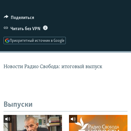
РАСПИСАНИЕ ВЕЩАНИЯ
ПОДПИШИТЕСЬ НА РАССЫЛКУ
Поделиться
Читать без VPN
СОЦИАЛЬНЫЕ СЕТИ
Приоритетный источник в Google
Новости Радио Свобода: итоговый выпуск
Все сайты РСЕ/РС
Выпуски