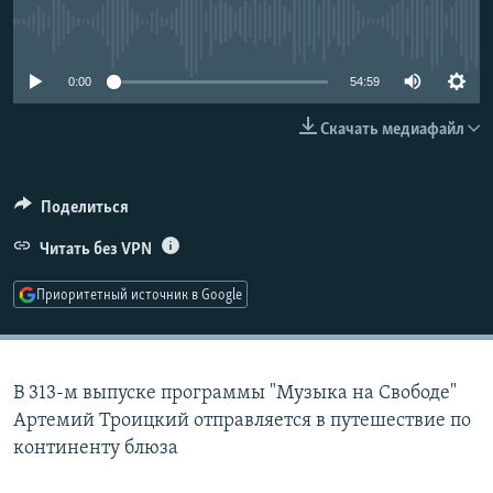
РАСПИСАНИЕ ВЕЩАНИЯ
No media source currently available
ПОДПИШИТЕСЬ НА РАССЫЛКУ
0:00
54:59
СОЦИАЛЬНЫЕ СЕТИ
Скачать медиафайл
Поделиться
Читать без VPN
Все сайты РСЕ/РС
Приоритетный источник в Google
В 313-м выпуске программы "Музыка на Свободе"
Артемий Троицкий отправляется в путешествие по
континенту блюза