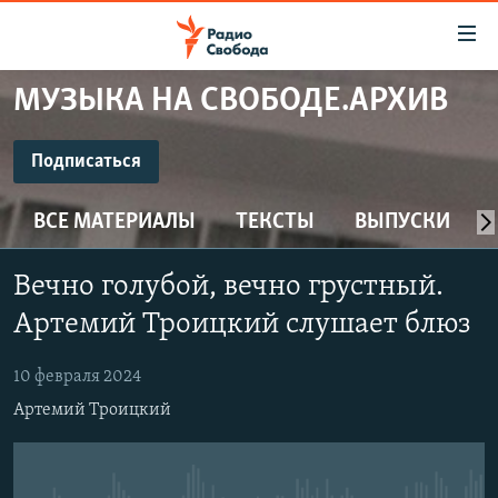
Ссылки
для
упрощенного
МУЗЫКА НА СВОБОДЕ.АРХИВ
ПРОГРАММЫ
доступа
ПОДКАСТЫ
Подписаться
Вернуться
к
ПОДПИСАТЬСЯ
АВТОРСКИЕ ПРОЕКТЫ
основному
ВСЕ МАТЕРИАЛЫ
ТЕКСТЫ
ВЫПУСКИ
ЦИТАТЫ СВОБОДЫ
содержанию
CastBox
Вернутся
МНЕНИЯ
Вечно голубой, вечно грустный.
к
КУЛЬТУРА
Артемий Троицкий слушает блюз
главной
Подписаться
навигации
IDEL.РЕАЛИИ
10 февраля 2024
Вернутся
КАВКАЗ.РЕАЛИИ
Артемий Троицкий
к
СЕВЕР.РЕАЛИИ
поиску
СИБИРЬ.РЕАЛИИ