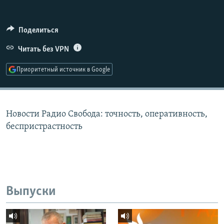
РАСПИСАНИЕ ВЕЩАНИЯ
ПОДПИШИТЕСЬ НА РАССЫЛКУ
Поделиться
Читать без VPN
СОЦИАЛЬНЫЕ СЕТИ
Приоритетный источник в Google
Новости Радио Свобода: точность, оперативность,
Все сайты РСЕ/РС
беспристрастность
Выпуски