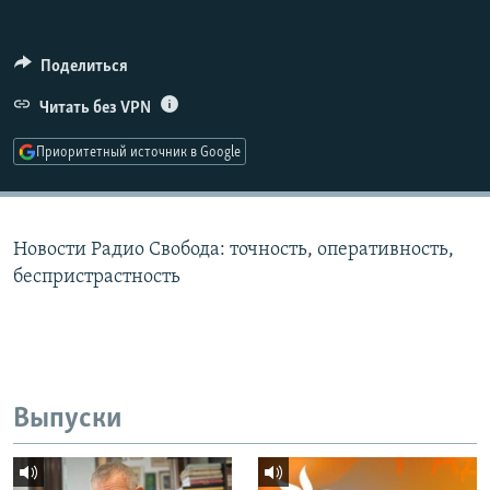
РАСПИСАНИЕ ВЕЩАНИЯ
ПОДПИШИТЕСЬ НА РАССЫЛКУ
Поделиться
Читать без VPN
СОЦИАЛЬНЫЕ СЕТИ
Приоритетный источник в Google
Новости Радио Свобода: точность, оперативность,
Все сайты РСЕ/РС
беспристрастность
Выпуски