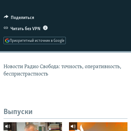
РАСПИСАНИЕ ВЕЩАНИЯ
ПОДПИШИТЕСЬ НА РАССЫЛКУ
Поделиться
Читать без VPN
СОЦИАЛЬНЫЕ СЕТИ
Приоритетный источник в Google
Новости Радио Свобода: точность, оперативность,
Все сайты РСЕ/РС
беспристрастность
Выпуски